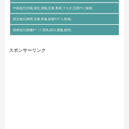
山東省
中南地方(河南,湖北,湖南,広東,香港,マカオ,広西ﾁﾜﾝ,海南)
山西省
遼寧省
河南省
西北地方(陝西,甘粛,寧夏,新疆ｳｲｸﾞﾙ,青海)
浙江省
内モンゴル自治区
陝西省
西南地方(西藏ﾁﾍﾞｯﾄ,雲南,四川,重慶,貴州)
湖北省
江蘇省
北京市
チベット自治区
甘粛省
湖南省
安徽省
天津市
スポンサーリンク
雲南省
寧夏回族自治区
広東省
江西省
四川省
新疆ｳｲｸﾞﾙ自治区
香港特別行政区
福建省
重慶市
青海省
マカオ特別行政区
上海市
貴州省
広西ﾁﾜﾝ族自治区
海南省