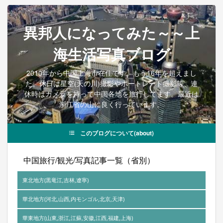
異邦人になってみた～～上
海生活写真ブログ
2010年から中国上海市在住です。もう16年を超えまし
た。休日は星空(天の川)撮影やポートレート撮影等、連
休時はカメラを持って中国各地を旅行してます。最近は
浙江省の山に良く行っています。
このブログについて(about)
中国旅行/観光/写真記事一覧（省別）
東北地方(黒竜江,吉林,遼寧)
黒竜江省
華北地方(河北,山西,内モンゴル,北京,天津)
河北省
華東地方(山東,浙江,江蘇,安徽,江西,福建,上海)
吉林省